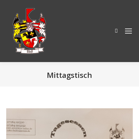
Search:
Mittagstisch
Sie befinden sich hier: