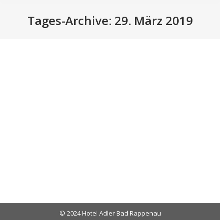
Tages-Archive:
29. März 2019
Sie befinden sich hier:
Mittagstisch, unter der Woche.
Blog
Von
web_administrator
29. März 2019
Ab 01.04 ist unsere Gaststube wieder an
Wochentagen von 11 bis 14 Uhr geöffnet.
Donnerstag Ruhetag.
© 2024 Hotel Adler Bad Rappenau